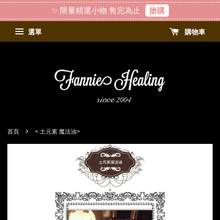
✨ 限量精選小物 售完為止
搶購
選單
購物車
›
首頁
< 土元素 魔法油>