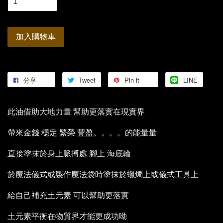
加入購物車
分享
Tweet
Pin it
LINE
此油借助大地力量 幫助更落實在現實界
帶來金錢 穩定 繁榮 豐盈。。。。的能量量
直接塗抹於身上脈搏處 腳上 海底輪
於魔法儀式或製作魔法袋時塗抹於蠟燭上或儀式工具上
給自己補充土元素 可以幫助更落實
土元素平衡在物質界才能更成功呦