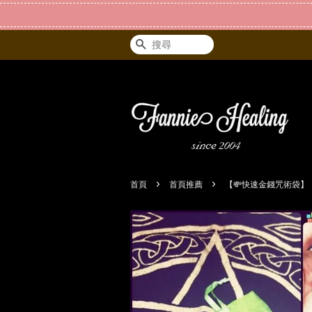
搜尋
›
›
首頁
首頁推薦
【💸快速金錢咒術袋】