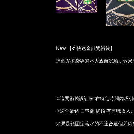
New 【💸快速金錢咒術袋】
這個咒術袋經過本人親自試驗，效果非
✡這咒術袋設計來"在特定時間內吸引
✡適合業務 自營商 網拍 有兼職收入
如果是領固定薪水的不適合這個咒術