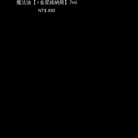
魔法油【♀️金星維納斯】7ml
NT$ 490