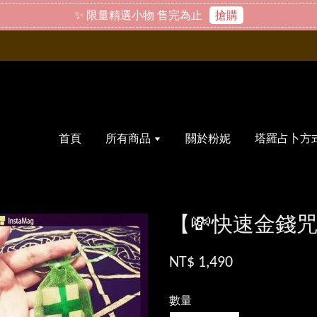
✨ 限量精選小物 售完為止
搶購
首頁
所有商品
關於粉妮
塔羅占卜方
【💸快速金錢
NT$ 1,490
數量