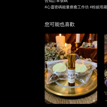
告知訂單號碼
#心靈密碼能量療癒工作坊 #粉妮塔羅 #
您可能也喜歡