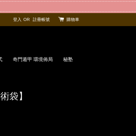
登入
OR
註冊帳號
購物車
式
奇門遁甲 環境佈局
秘塾
咒術袋】