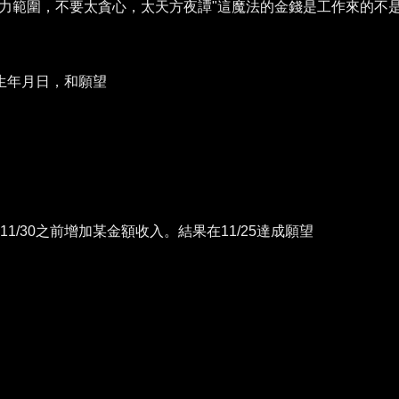
能力範圍，不要太貪心，太天方夜譚"這魔法的金錢是工作來的不
生年月日，和願望
5-11/30之前增加某金額收入。結果在11/25達成願望